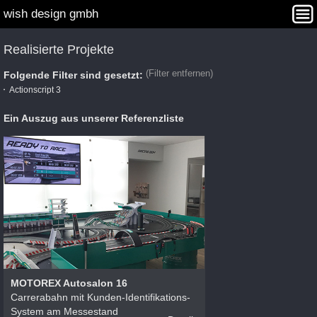
wish design gmbh
Interaction Design
Angebot
Projekte
Agentur
Realisierte Projekte
Kontakt
WISHDAY Winners
(Filter entfernen)
Folgende Filter sind gesetzt:
Actionscript 3
Ein Auszug aus unserer Referenzliste
MOTOREX Autosalon 16
Carrerabahn mit Kunden-Identifikations-
System am Messestand