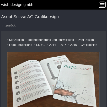
wish design gmbh
Interaction Design
Angebot
Projekte
Agentur
Asept Suisse AG Grafikdesign
Kontakt
WISHDAY Winners
← zurück
Konzeption
Ideengenerierung und -entwicklung
Print Design
Logo Entwicklung
CD / CI
2014
2015
2016
Grafikdesign