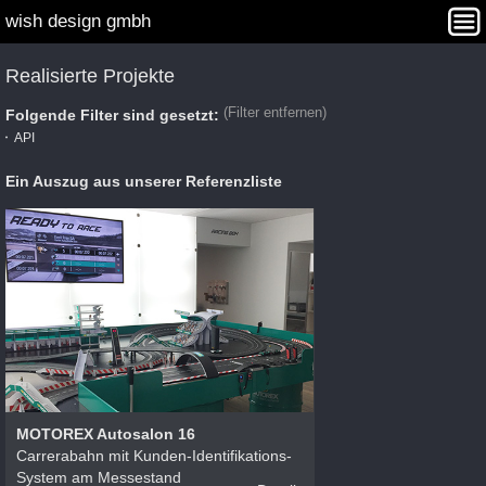
wish design gmbh
Interaction Design
Angebot
Projekte
Agentur
Realisierte Projekte
Kontakt
WISHDAY Winners
(Filter entfernen)
Folgende Filter sind gesetzt:
API
Ein Auszug aus unserer Referenzliste
MOTOREX Autosalon 16
Carrerabahn mit Kunden-Identifikations-
System am Messestand